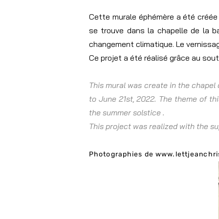
Cette murale éphémère a été créée lo
se trouve dans la chapelle de la b
changement climatique.
Le vernissag
Ce projet a été réalisé grâce au sout
This mural was create in the chapel 
to June 21st, 2022. The theme of thi
the summer solstice .
This project was realized with the su
Photographies de www.lettjeanchr